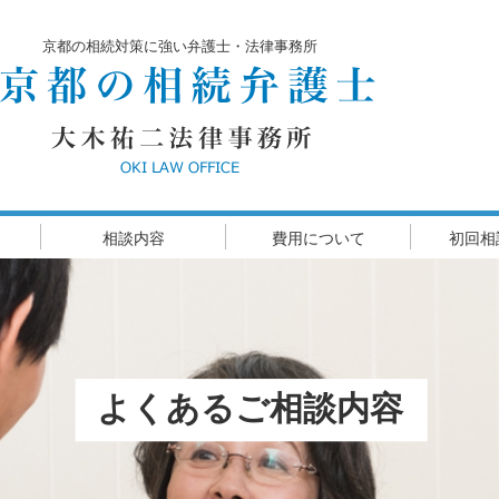
京都の相続対策に強い弁護士・法律事務所
相談内容
費用について
初回相
高齢者の財産管理・成年後見
遺産分割がまとまらない
相続人調査・遺産調査
遺留分減殺請求
遺言書の作成
相続放棄
よくあるご相談内容