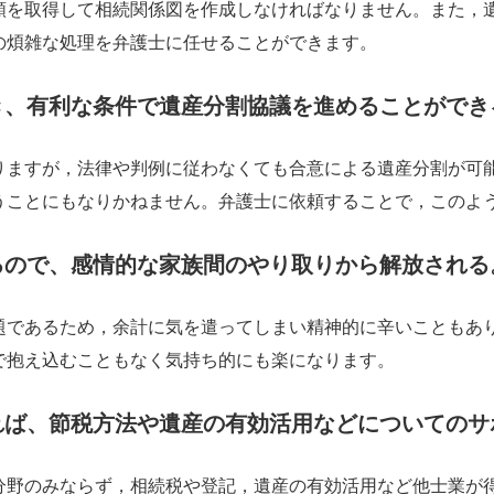
類を取得して相続関係図を作成しなければなりません。また，
の煩雑な処理を弁護士に任せることができます。
き、有利な条件で遺産分割協議を進めることができ
りますが，法律や判例に従わなくても合意による遺産分割が可
うことにもなりかねません。弁護士に依頼することで，このよ
るので、感情的な家族間のやり取りから解放される
題であるため，余計に気を遣ってしまい精神的に辛いこともあ
で抱え込むこともなく気持ち的にも楽になります。
れば、節税方法や遺産の有効活用などについてのサ
分野のみならず，相続税や登記，遺産の有効活用など他士業が